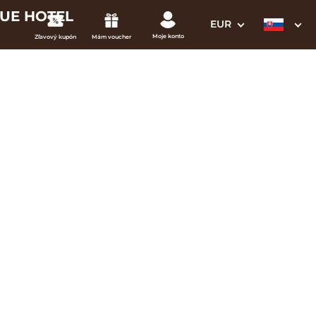
QUE HOTEL
EUR
Moje konto
Zľavový kupón
Mám voucher
3. Vaše údaje
SOUL BEACH
Dátum odchodu
osím vyberte
mi