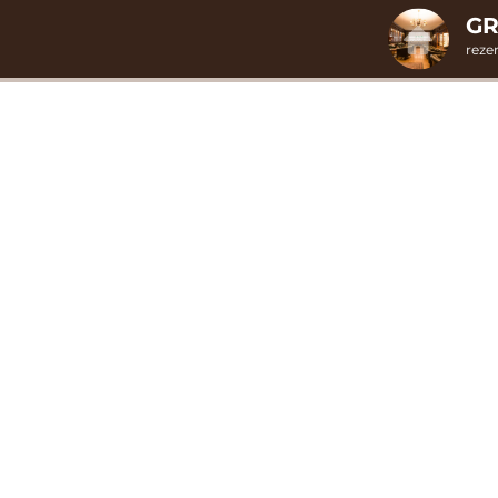
GR
reze
1. Výber pobytu
LETNÝ REL
Dátum príchod
Prosím vybe
I