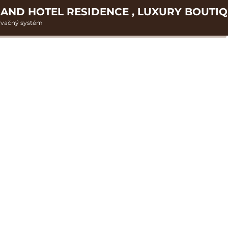
AND HOTEL RESIDENCE , LUXURY BOUTI
rvačný systém
2. Doplnkové služby
AX s bazénmi WAKE 
u
rte
Pr
nšpirujte sa akciovými pobyt