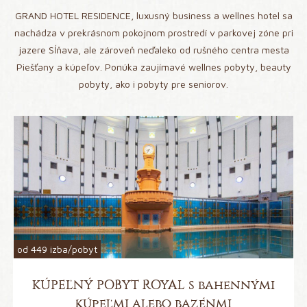
GRAND HOTEL RESIDENCE, luxusný business a wellnes hotel sa
nachádza v prekrásnom pokojnom prostredí v parkovej zóne pri
jazere Sĺňava, ale zároveň neďaleko od rušného centra mesta
Piešťany a kúpeľov. Ponúka zaujímavé wellnes pobyty, beauty
pobyty, ako i pobyty pre seniorov.
od
449
izba/pobyt
KÚPEĽNÝ POBYT ROYAL s bahennými
kúpeľmi alebo bazénmi