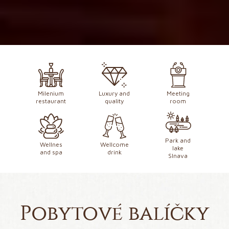
LOBBY
Milenium
Luxury and
Meeting
restaurant
quality
room
Park and
Wellnes
Wellcome
lake
and spa
drink
Slnava
Pobytové balíčky