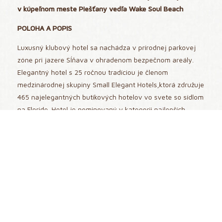
v kúpeľnom meste Piešťany vedľa Wake Soul Beach
POLOHA A POPIS
Luxusný klubový hotel sa nachádza v prírodnej parkovej
zóne pri jazere Sĺňava v ohradenom bezpečnom areály.
Elegantný hotel s 25 ročnou tradíciou je členom
medzinárodnej skupiny Small Elegant Hotels,ktorá združuje
465 najelegantných butikových hotelov vo svete so sídlom
na Floride. Hotel je nominovaný v kategorii najlepších
butikových hotelov v medzinárodnej súťaži International
Hospitality Award/2017-2019, v r. 2020 bol finalistom ako
najlepší hotelový bar v medzinárodnej sútaži International
Hospitality Award ,v r. 2008 vyhral Lobby bar hotela
vyhral v súťaži BAR AWARD 1.miesto ako najlepší hotelový
bar Slovenska. 25 rokov hotel poskytuje služby s
maximálnou starostlivosťou o viac ako 19500 stálych hostí
a denne pribúda pre obľubenost a tradiciu hotela mnoho
nových hostí z domova i zahraničia.