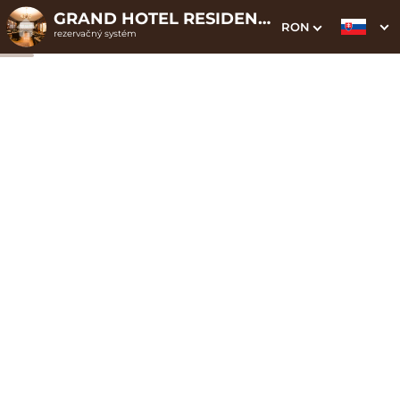
GRAND HOTEL RESIDENCE , LUXURY BOUTIQUE HOTEL
RON
rezervačný systém
1. Výber pobytu
2. Doplnkové služby
3. Vaše údaje
Dátum príchodu
Dátum odchodu
Prosím vyberte
Prosím vyberte
Inšpirujte sa akciovými pobytmi
Cena od
0 EUR