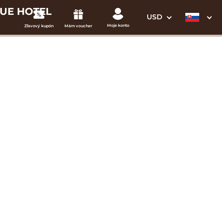
QUE HOTEL
USD
Moje konto
Zľavový kupón
Mám voucher
3. Vaše údaje
Dátum odchodu
osím vyberte
mi
ena od
299 EUR
izba/pobyt