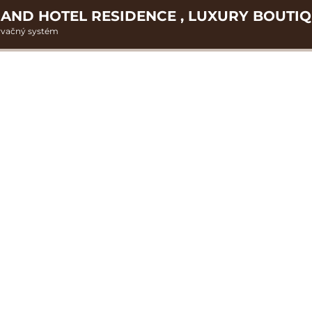
AND HOTEL RESIDENCE , LUXURY BOUTI
rvačný systém
2. Doplnkové služby
u
rte
Pr
nšpirujte sa akciovými pobyt
Cena od
449 EUR
C
izba/pobyt