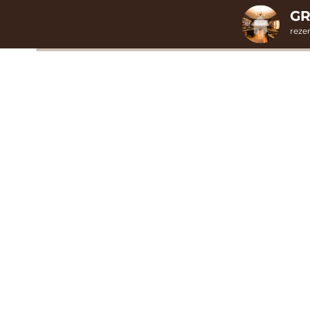
GR
reze
1. Výber pobytu
Dátum príchod
Prosím vybe
I
Cena od
0 EUR